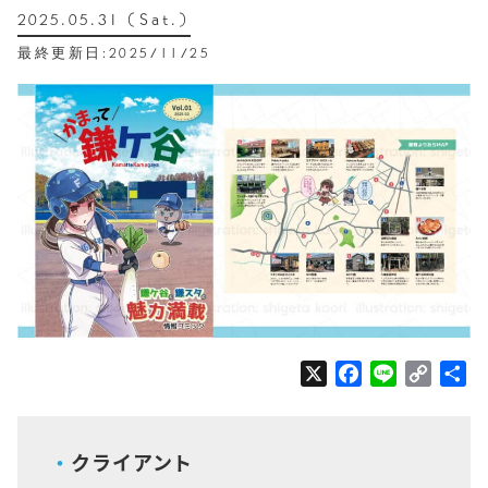
2025.05.31 (Sat.)
最終更新日:2025/11/25
X
F
L
C
共
a
i
o
有
c
n
p
e
e
y
クライアント
b
L