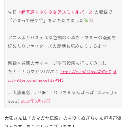
先日
#超普通マホウ少女アスミトルバース
の収録で
「かまって鎌ケ谷」をいただきました
アニメよりパステルな色調のくぬぎ・マヌーの漫画を
読めたりファイターズの裏話も読めたりするよ
新鎌ヶ谷駅のサイネージや市役所も行ってみまし
た！！！カマガヤLOVE♡
https://t.co/14hs4WoTmZ
pi
c.twitter.com/heKeTdzWMS
— 大熊里彩(リサ▶︎)／れいちぇるんぱっぱ (@sato_iro
doru)
2025年6月15日
大熊さんは『カマガヤ伝説』の主役くぬぎちゃん担当声優
さんです。ありがとうございます！