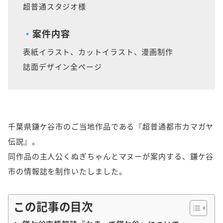
超普通スタジオ様
o
i
o
n
k
k
案件内容
表紙イラスト、カットイラスト、漫画制作
誌面デザイン全ページ
千葉県鎌ケ谷市のご当地作品である『超普通都市カマガヤ
伝説』。
同作品の主人公くぬぎちゃんとマヌーが案内する、鎌ケ谷
市の情報誌を制作いたしました。
この記事の目次