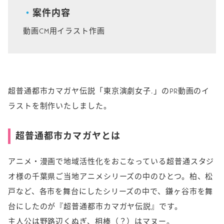
k
k
案件内容
動画CM用イラスト作画
超普通都市カマガヤ伝説「東京演劇女子.」のPR動画のイ
ラストを制作いたしました。
超普通都市カマガヤとは
アニメ・漫画で地域活性化をおこなっている超普通スタジ
オ様の千葉県ご当地アニメシリーズの中のひとつ。柏、松
戸など、各市を舞台にしたシリーズの中で、鎌ヶ谷市を舞
台にしたのが『超普通都市カマガヤ伝説』です。
主人公は野路辺くぬぎ、相棒（？）はマヌー。