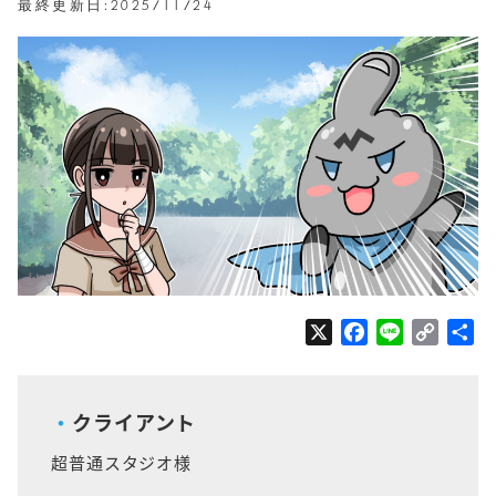
最終更新日:2025/11/24
X
F
L
C
共
a
i
o
有
c
n
p
e
e
y
クライアント
b
L
超普通スタジオ様
o
i
o
n