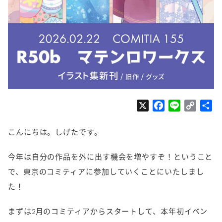
X
F
L
C
共
a
i
o
有
c
n
p
こんにちは。しげたです。
e
e
y
b
L
今年は自分の作品を外に出す機会を増やすぞ！ということ
o
i
で、東京のコミティアに参加していくことにいたしまし
o
n
た！
k
k
まずは2月のコミティアからスタートして、本年初イベン