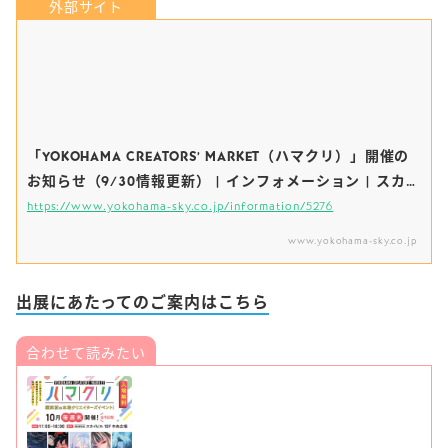
「YOKOHAMA CREATORS’ MARKET（ハマクリ）」開催の
お知らせ（9/30情報更新） | インフォメーション | スカイ
ビル
https://www.yokohama-sky.co.jp/information/5276
www.yokohama-sky.co.jp
出展にあたってのご案内はこちら