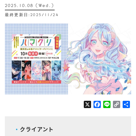
2025.10.08 (Wed.)
最終更新日:2025/11/24
X
F
L
C
共
a
i
o
有
c
n
p
e
e
y
クライアント
b
L