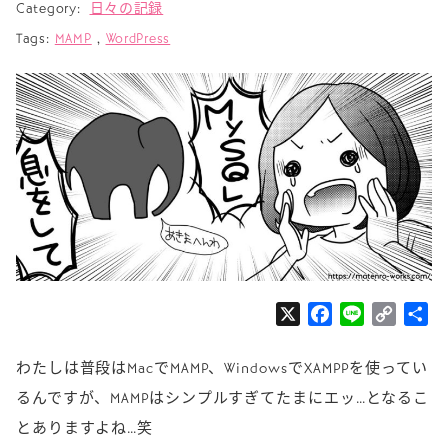
Category:
日々の記録
Tags:
MAMP
,
WordPress
X
F
L
C
共
a
i
o
有
c
n
p
わたしは普段はMacでMAMP、WindowsでXAMPPを使ってい
e
e
y
るんですが、MAMPはシンプルすぎてたまにエッ…となるこ
b
L
とありますよね…笑
o
i